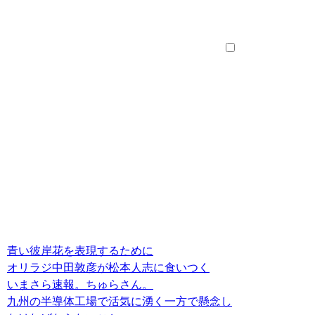
青い彼岸花を表現するために
オリラジ中田敦彦が松本人志に食いつく
いまさら速報。ちゅらさん。
九州の半導体工場で活気に湧く一方で懸念し