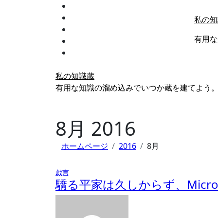
内
容
私の知
を
有用な
ス
キ
ッ
プ
私の知識蔵
有用な知識の溜め込みでいつか蔵を建てよう
8月 2016
ホームページ
2016
8月
戯言
驕る平家は久しからず、Micro