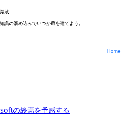
識蔵
知識の溜め込みでいつか蔵を建てよう。
Home
。
softの終焉を予感する