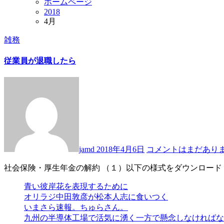
ホームページ
2018
4月
雑務
従業員が退職したら
jamd
2018年4月6日
コメントはまだあり
社会保険・厚生年金の解約 （１）以下の様式をダウンロード
青い彼岸花を表現するために
オリラジ中田敦彦が松本人志に食いつく
いまさら速報。ちゅらさん。
九州の半導体工場で活気に湧く一方で懸念しなければな