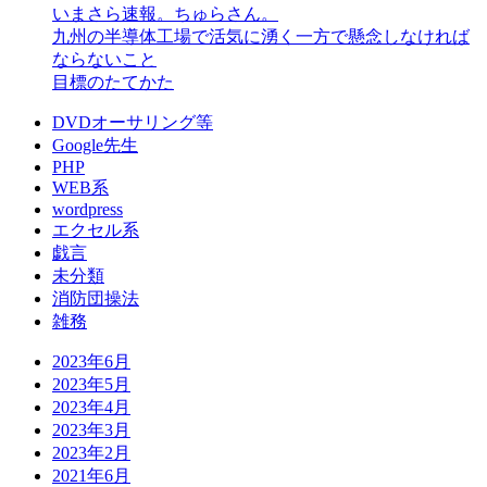
いまさら速報。ちゅらさん。
九州の半導体工場で活気に湧く一方で懸念しなければ
ならないこと
目標のたてかた
DVDオーサリング等
Google先生
PHP
WEB系
wordpress
エクセル系
戯言
未分類
消防団操法
雑務
2023年6月
2023年5月
2023年4月
2023年3月
2023年2月
2021年6月