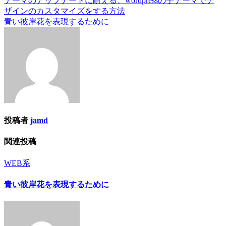
テーマのアップデートに耐える、wordpressの子テーマでデ
投
ザインのカスタマイズをする方法
稿
青い彼岸花を表現するために
ナ
ビ
ゲ
ー
シ
ョ
投稿者
jamd
ン
関連投稿
WEB系
青い彼岸花を表現するために