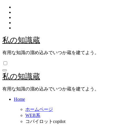
内
容
を
ス
キ
ッ
私の知識蔵
プ
有用な知識の溜め込みでいつか蔵を建てよう。
私の知識蔵
有用な知識の溜め込みでいつか蔵を建てよう。
Home
ホームページ
WEB系
コパイロットcopilot