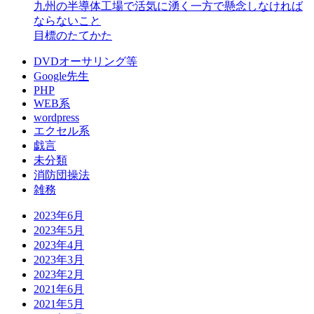
九州の半導体工場で活気に湧く一方で懸念しなければ
ならないこと
目標のたてかた
DVDオーサリング等
Google先生
PHP
WEB系
wordpress
エクセル系
戯言
未分類
消防団操法
雑務
2023年6月
2023年5月
2023年4月
2023年3月
2023年2月
2021年6月
2021年5月